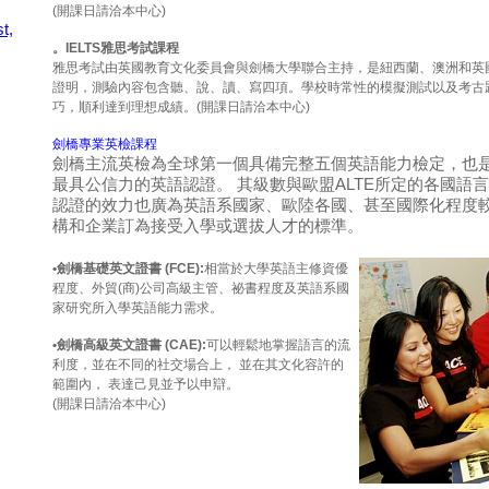
(開課日請洽本中心)
t,
。IELTS雅思考試課程
雅思考試由英國教育文化委員會與劍橋大學聯合主持，是紐西蘭、澳洲和英
證明，測驗內容包含聽、說、讀、寫四項。學校時常性的模擬測試以及考古
巧，順利達到理想成績。(開課日請洽本中心)
劍橋專業英檢課程
劍橋主流英檢為全球第一個具備完整五個英語能力檢定，也
最具公信力的英語認證。 其級數與歐盟ALTE所定的各國語
認證的效力也廣為英語系國家、歐陸各國、甚至國際化程度
構和企業訂為接受入學或選拔人才的標準。
•劍橋基礎英文證書 (FCE):
相當於大學英語主修資優
程度、外貿(商)公司高級主管、祕書程度及英語系國
家研究所入學英語能力需求。
•劍橋高級英文證書 (CAE):
可以輕鬆地掌握語言的流
利度，並在不同的社交場合上， 並在其文化容許的
範圍內， 表達己見並予以申辯。
(開課日請洽本中心)