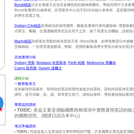
Bondi校區
位在全澳最大且深具多國色彩的購物商圈內，學校四周佇立多家
Bondi海灘僅5分鐘車程，距雪梨市中心也不到10分鐘火車車程
，是想要同
的學生首選之地
。
Sydney City校區
有著絕佳的地理優勢，離最具澳洲代表性建築物--雪梨歌劇
式商店、餐廳、交通運輸體系也近在咫尺之距
，除了高度生活機能，該校區
Manly校區
則座落在雪梨的衝浪度假天堂--Manly海邊，由學校教室往外
交織相錯，一切美景盡收眼底
，輕鬆、悠閒的氣氛為學生營造出絕佳的英語
其他澳洲分校
Sydney 雪梨
,
Brisbane 布里斯本
,
Perth 柏斯
,
Melbourne 墨爾本
Cairns 凱恩斯
,
Darwin 達爾文
課程介紹
一般密集英文
從初級班到高級班，幫助您的英語程度快速進步的課程。課程內容延伸至選
課程，提升你聽、說、讀、寫等英文技巧。課程結束時，學校會頒發結業證書
專業認證課程
• TOEIC:
多益主要是測驗國際商務環境中實際運用英語的能
的國際證照。(開課日請洽本中心)
考試準備課程
• TOEFL:
托福是進入北美地區大學和學院的門檻，許多國際企業也接受測驗