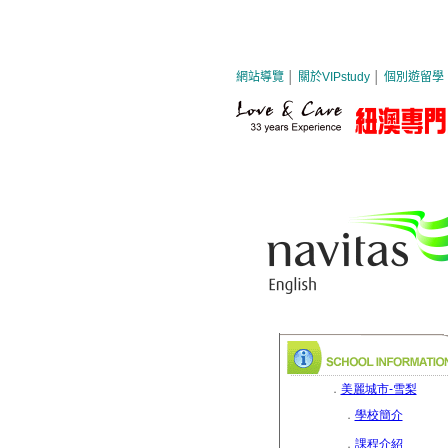
．
美麗城市-雪梨
．
學校簡介
．
課程介紹