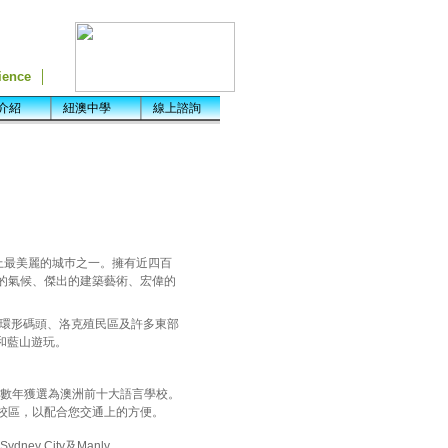
雪梨是世界上最美麗的城巿之一。擁有近四百
的氣候、傑出的建築藝術、宏偉的
、環形碼頭、洛克殖民區及許多東部
和藍山遊玩。
，並連續數年獲選為澳洲前十大語言學校。
校區，以配合您交通上的方便。
dney City及Manly。