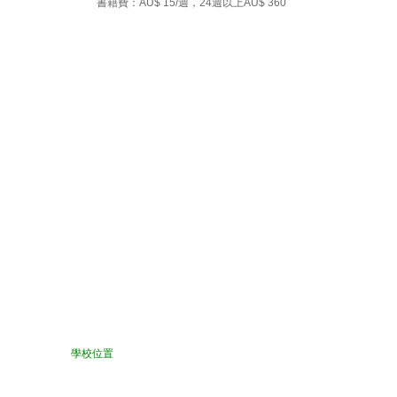
書籍費：AU$ 15
/週
，24週以上
AU
$
360
學校位置