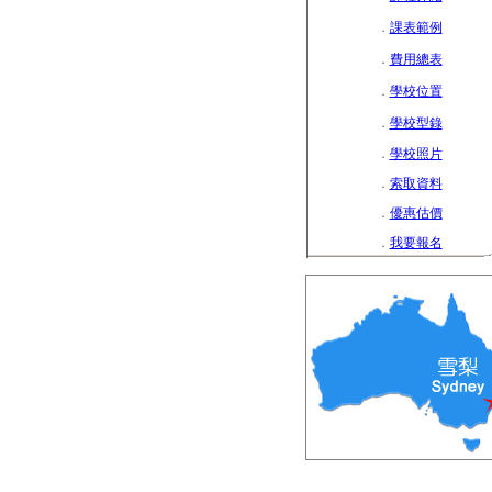
．
課表範例
．
費用總表
．
學校位置
．
學校型錄
．
學校照片
．
索取資料
．
優惠估價
．
我要報名