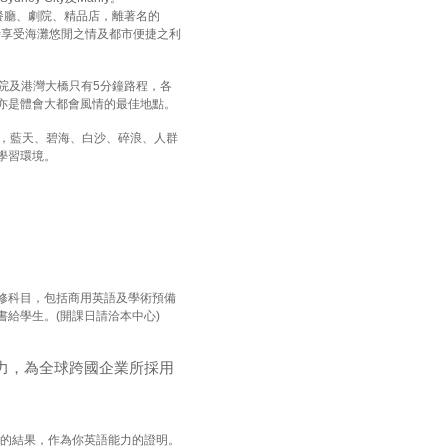
餐廳、劇院、精品店，離著名的
時享受海灘悠閒之情及都市便捷之利
院及港灣大橋只有5分鐘路程，各
亦是體會大都會風情的最佳地點。
俯瞰，藍天、碧海、白沙、碎浪、人群
學習環境。
修科目，包括商用英語及學術預備
給學生。(開課日請洽本中心)
力，為全球跨國企業所採用
的結果，作為你英語能力的證明。