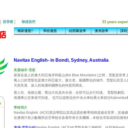
Navitas English- in Bondi, Sydney, Australia
美麗城市-雪梨
座落在迷人的澳大利亞海岸和藍山
(the Blue Mountains )之間，
萬人口的雪梨也是澳大利亞最大、最古老、最國際化的城巿。雪梨以其宜人
天然良港、迷人的海灘和國際化的特質而聞名。
唐人街、海德公園、喬治大街及街令港，全部可以步行到達。 雪梨歌劇院
海灘乘公交車就可到達。 也可以從附近的中央火車站乘火車前往
Katoomba
學校簡介
Navitas English (ACE)英語學院以其高品質的教學與師資揚名世界
在澳洲只有少數幾所語言學校在各都市有分支機構，本校在市區或郊區都有
澳洲
-雪梨分校
Navitas English (ACE)在雪梨共有三個校區，分別為Bondi、Sy