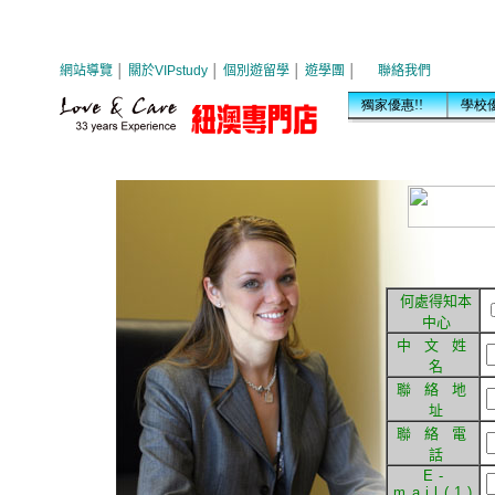
何處得知本
中心
中 文 姓
名
聯 絡 地
址
聯 絡 電
話
E-
mail(1)