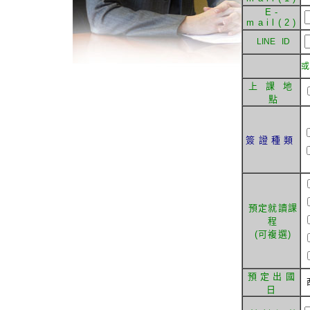
E-
mail(2)
LINE ID
上 課 地
點
簽證種類
預定就讀課
程
(可複選)
預定出國
日