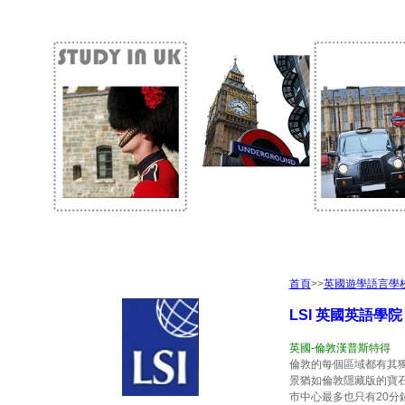
首頁
>>
英國遊學語言學
L
SI 英國英語學
英國-倫敦漢普斯特得
倫敦的每個區域都有其獨特
景猶如倫敦隱藏版的寶
市中心最多也只有20分