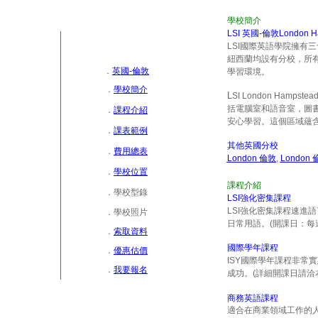
學校簡介
LSI 英國-
倫敦London H
LSI
國際英語學院擁有三
紐西蘭均設有分校，所
．
英國-倫敦
學習環境。
．
學校簡介
L
SI London H
括電腦室和語音室，圖書
．
課程介紹
安心學習。這個區域蘊
．
課表範例
其他英國分校
．
費用總表
London 倫敦
,
London 
．
學校位置
課程介紹
．
學校型錄
LSI強化密集課程
LSI強化密集課程速進
．
學校照片
日常用語。(開課日：每
．
索取資料
國際學年課程
．
優惠估價
ISY國際學年課程非常
．
我要報名
成功
。
(詳細開課日請洽
商務英語課程
適合在商業領域工作的