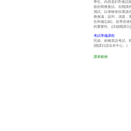
學生。內容是針對會話
效的商務會話。在開課
測試。以便確保你選讀
務會議，談判，演講，電
告和備忘錄)。從學習過
的重要性。
(詳細開課日
考試準備課程
托福、劍橋英語考試、IEL
(開課日請洽本中心。)
課表範例