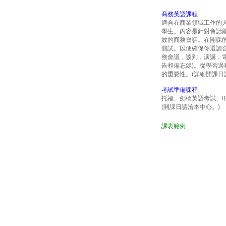
商務英語課程
適合在商業領域工作的
學生。內容是針對會話
效的商務會話。在開課
測試。以便確保你選讀
務會議，談判，演講，電
告和備忘錄)。從學習過
的重要性。
(詳細開課日
考試準備課程
托福、劍橋英語考試、IEL
(開課日請洽本中心。)
課表範例