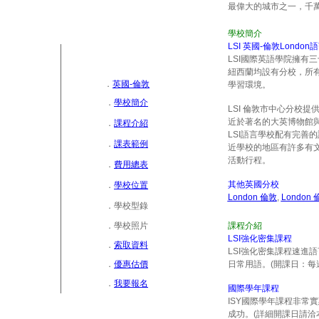
最偉大的城市之一，千
學校簡介
LSI 英國-倫
敦London
LSI
國際英語學院擁有三
紐西蘭均設有分校，所
．
英國-倫敦
學習環境。
．
學校簡介
L
SI 倫敦市中心分校
近於著名的大英博物館
．
課程介紹
LSI語言學校配有完善
．
課表範例
近學校的地區有許多有
活動行程。
．
費用總表
其他英國分校
．
學校位置
London 倫敦
,
London 
．
學校型錄
．
學校照片
課程介紹
LSI強化密集課程
．
索取資料
LSI強化密集課程速進
．
優惠估價
日常用語。(開課日：每
．
我要報名
國際學年課程
ISY國際學年課程非常
成功
。
(詳細開課日請洽