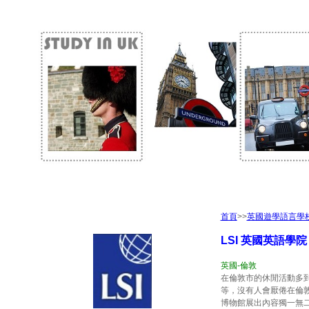
首頁
>>
英國遊學語言學
L
SI 英國英語學
英國-倫敦
在倫敦市的休閒活動多
等，沒有人會厭倦在倫
博物館展出內容獨一無