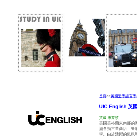
首頁
>>
英國遊學語言學
UIC English
英
英國-布萊頓
英國英格蘭東南部的
滿各類古董商店、餐
學。由於活躍的氣氛