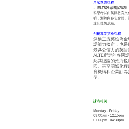
考試準備課程
。IELTS雅思考試課程
雅思考試由英國教育文
明，測驗內容包含聽、
達到理想成績。
劍橋專業英檢課程
劍橋主流英檢為全
語能力檢定，也是
最具公信力的英語
ALTE所定的各
此其認證的效力也
國、甚至國際化程
育機構和企業訂為
準。
課表範例
Monday - Friday
09.00am - 12:15pm
01.00pm - 04:30pm