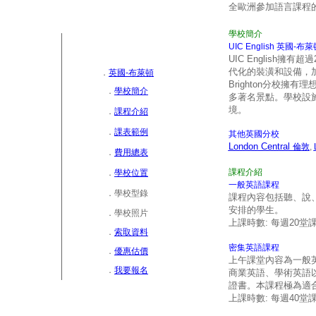
全歐洲參加語言課程
學校簡介
UIC English 英國-布
UIC English
擁有超過
代化的裝潢和設備，
．
英國-布萊頓
Brighton
分校擁有理
．
學校簡介
多著名景點。學校設
境。
．
課程介紹
．
課表範例
其他英國分校
London Central
倫敦
,
．
費用總表
課程介紹
．
學校位置
一般英語課程
．
學校型錄
課程內容包括聽、說
安排的學生。
．
學校照片
上課時數
:
每週
20
堂
．
索取資料
密集英語課程
．
優惠估價
上午課堂內容為一般
．
我要報名
商業英語、學術英語
證書。本課程極為適
上課時數
:
每週40堂