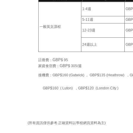
1
-4週
GBP
5-11週
GBP
一般英文課程
1
2-23
週
GBP
24
週以上
GBP
GBP
註冊費：
$
95
GBP
家庭食宿費：
$
305/週
接機費：GBP$160 (Gatwick)
，
GBP$135 (Heathrow)
，
G
GBP$160 ( Luton)
，
GBP$120 (London City )
(所有資訊僅供參考.正確資料以學校網頁資料為主)