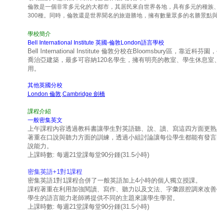
倫敦是一個非常多元化的大都市，其居民來自世界各地，具有多元的種族
300種。同時，倫敦還是世界聞名的旅遊勝地，擁有數量眾多的名勝景點
學校簡介
Bell International Institute 英國-倫敦London語言
學
校
Bell International Institute 倫敦分校在
Bloomsbury
區，靠近科芬園，
喬治亞建築，最多可容納
120
名學生，擁有明亮的教室、學生休息室
用。
其他英國分校
London 倫敦
.
Cambridge 劍橋
課程介紹
一般密集英文
上午課程內容透過教科書讓學生對英語聽、說、讀、寫這四方面更熟
著重在口說與聽力方面的訓練，透過小組討論讓每位學生都能有發言
說能力。
上課時數
:
每週
21
堂課每堂
90
分鍾
(31.5
小時
)
密集英語
+1
對
1
課程
密集英語
1
對
1
課程合併了一般英語加上
4
小時的個人獨立授課。
課程著重在利用加強閱讀、寫作、聽力以及文法、字彙跟腔調來改善
學生的語言能力老師將提供不同的主題來讓學生學習。
上課時數
:
每週
21
堂課每堂
90
分鍾
(31.5
小時
)