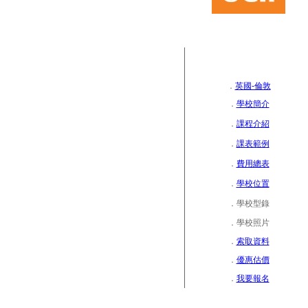
．
英國-倫敦
．
學校簡介
．
課程介紹
．
課表範例
．
費用總表
．
學校位置
．
學校型錄
．
學校照片
．
索取資料
．
優惠估價
．
我要報名