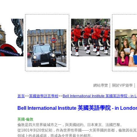
網站導覽
│
關於VIP遊學
│
首頁
>>
英國遊學語言學校
>>
Bell International Institute 英國英語學院 - in 
英國英語學院
Bell International Institute
- in
London
英國-倫敦
倫敦是四大世界級城市之一，與美國紐約、日本東京、法國巴黎。
從1801年到20世紀初，作為世界性帝國——大英帝國的首都，倫敦因在
領域上的卓越成就，而成為全世界最大的都市。