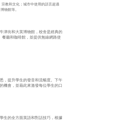
、宗教和文化；城市中使用的語言超過
與博物館等。
牛津街和大英博物館，校舍是經典的
、餐廳和咖啡館，並提供無線網路使
悉，提升學生的發音和流暢度。下午
的機會，並藉此來激發每位學生的口
學生的全方面英語和對話技巧，根據