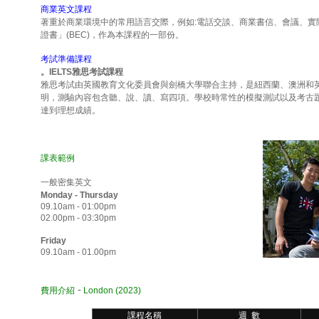
商業英文課程
著重於商業環境中的常用語言交際，例如:電話交談、商業書信、會議、實
證書」(BEC)，作為本課程的一部份。
考試準備課程
。IELTS雅思考試課程
雅思考試由英國教育文化委員會與劍橋大學聯合主持，是紐西蘭、澳洲和
明，測驗內容包含聽、說、讀、寫四項。學校時常性的模擬測試以及考古
達到理想成績。
課表範例
一般密集英文
Monday - Thursday
09.10am - 01:00pm
02.00pm - 03:30pm
Friday
09.10am - 01.00pm
-
費用介紹
London
(202
3)
課程名稱
週 數