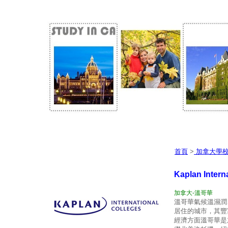
首頁
>
加拿大學
Kaplan Inter
加拿
大-
溫哥華
溫哥華氣候溫濕潤
居住的城市，其豐
經濟方面溫哥華是