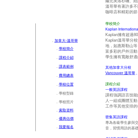
繼北美洛杉磯、紐
溫哥華有著許多不
咖啡店和精彩的節
學校簡介
Kaplan Internation
Kaplan擁有超過
80
Kaplan
溫哥華分校
．
加拿大-溫哥華
地，如惠斯勒山等
．
學校簡介
富多彩的戶外活動
學生擁有寬敞舒適
．
課程介紹
．
課表範例
其他加拿大分校
Vancouver
溫哥華
,
．
費用總表
課程介紹
．
學校位置
一般英語課程
．
學校型錄
課程強調語言技能
人一組或團體互動
．
學校照片
工作等其他安排的
．
索取資料
密集英語課程
．
優惠估價
專為各級學生參與
．
我要報名
音，習慣用語的基