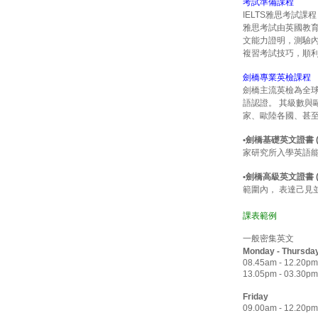
考試準備課程
IELTS雅思考試課程
雅思考試由英國教
文能力證明，測驗
複習考試技巧，順
劍橋專業英檢課程
劍橋主流英檢為全
語認證。 其級數與
家、歐陸各國、甚
•劍橋基礎英文證書 (F
家研究所入學英語
•劍橋高級英文證書 (C
範圍內， 表達己見
課表範例
一般密集英文
Monday - Thursda
08.45am - 12.20pm
13.05pm - 03.30pm
Friday
09.00am - 12.20pm