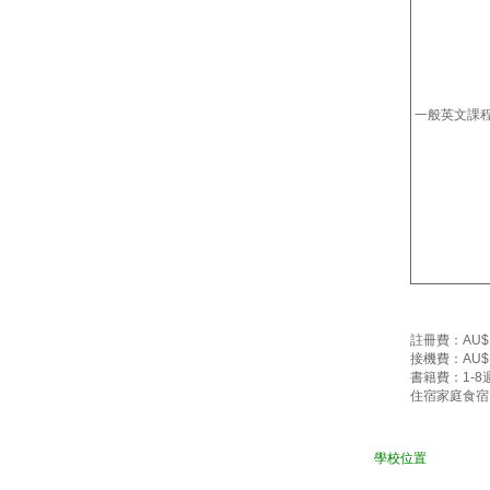
一般英文課
註冊費：AU$ 
接機費：AU$ 
書籍費：1-8週 
住宿家庭食宿
學校位置