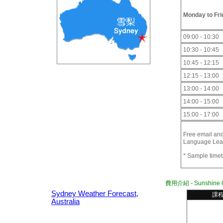
Monday to Fri
09:00 - 10:30
10:30 - 10:45
10:45 - 12:15
12:15 - 13:00
13:00 - 14:00
14:00 - 15:00
15:00 - 17:00
Free email and
Language Learn
* Sample timet
費用介紹 - Sunshine C
Sydney Weather Forecast,
課
Australia