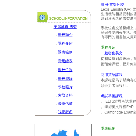
澳洲
-雪梨分校
Lexis Engslih (GV)
雪
生活機能相當便利的
以到達著名的雪梨港
．
美麗城市-雪梨
學校位處交通樞紐上
多采多姿的夜生活。學
．
學校簡介
有專門的圖書館人員
．
課程介紹
課程介紹
．
課表範例
一般密集英文
從初級班到高級班，
．
費用總表
術預備課程，提升你
．
學校位置
商用英語課程
．
學校型錄
本課程是為了幫助有
競爭力者而設計。
．
學校照片
．
索取資料
考試準備課程
。IELTS雅思考試課程
．
優惠估價
。學術英文課程EAP
．
我要報名
。Cambridge Ex
課表範例