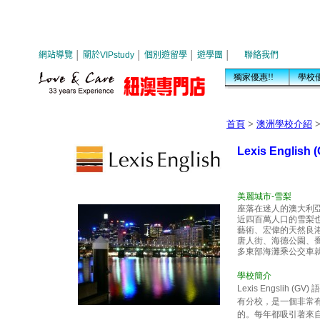
首頁
>
澳洲學校介紹
>
Lexis English (G
美麗城市-雪梨
座落在迷人的澳大利
近四百萬人口的雪梨
藝術、宏偉的天然良
唐人街、海德公園、
多東部海灘乘公交車
學校簡介
Lexis Engsl
有分校，是一個非常有名
的。每年都吸引著來