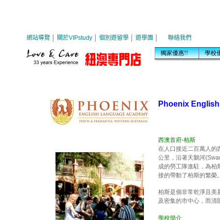
Phoenix Engl
西澳首府-柏斯
在人口接近二百萬人的西
公里，沿著天鵝河(Swa
成的勞工隊進駐，為柏
接的帶動了柏斯的繁榮
柏斯是個非常乾淨且美
及密集的市中心，而清
學校簡介