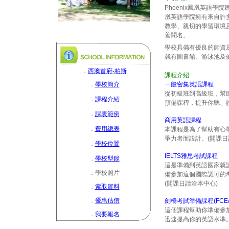
Phoenix鳳凰英語學
凰英語學院擁有來自許
教學、親切的學習環境及真正
善聞名。
學校具備有優良的師資及
就有圖書館、游泳池及
．
西澳首府-柏斯
課程介紹
．
學校簡介
一般密集英語課程
從初級班到高級班，幫
．
課程介紹
預備課程，提升你聽、
．
課表範例
商用英語課程
．
費用總表
本課程是為了幫助有心
爭力者而設計。(開課日
．
學校位置
IELTS雅思考試課程
．
學校型錄
這是準備到英語國家就
．學校照片
備參加這個國際認可的考
(開課日請洽本中心)
．
索取資料
．
優惠估價
劍橋考試準備課程(FCE/
這個課程幫助你準備參
．
我要報名
迅速提高你的英語水準。