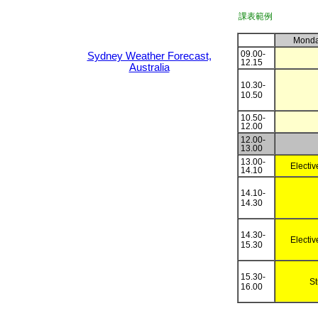
課表範例
Mond
09.00-
Sydney Weather Forecast,
12.15
Australia
10.30-
10.50
10
.
5
0-
12.00
12.00-
13.00
13.
00
-
Electiv
14
.
10
14.10-
14.30
14.30-
Electiv
15.30
15.30-
St
16.00