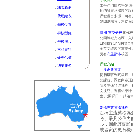
學校簡介
太平洋門國際學院 
．
課表範例
良的師資及優越的設
．
費用總表
課程豐富多樣，所有
隔閡為宗旨，幫助前
．
學校位置
澳洲
-雪梨分校
此分校
．
學校型錄
公園等觀光地區，交
．
學校照片
English Only
全英文環境的重要性
．
索取資料
另有
布里斯本
校區。
．
優惠估價
課程介紹
．
我要報名
一般密集英文
從初級班到高級班，
的課程。課程內容延
語及學術預備課程，
文技巧。課程結束時
生。(開課日： 請洽
劍橋專業英檢課程
劍橋主流英檢為
考、最具公信力
步，因此其認證
或國家的教育機