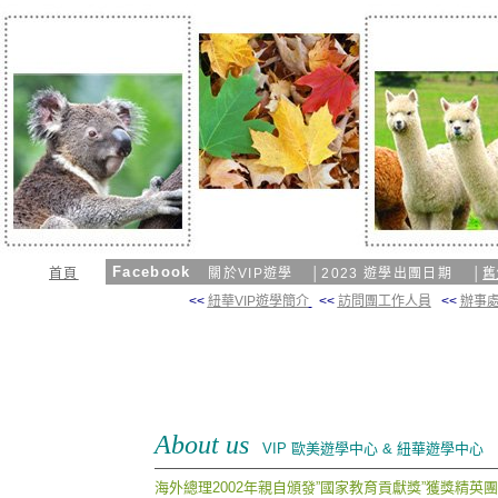
Facebook
首頁
關於VIP遊學
│
2023 遊學出團日期
│
舊
<<
紐華VIP遊學簡介
<<
訪問團工作人員
<<
辦事處
About us
VIP 歐美遊學中心 & 紐華遊學中心
海外總理
2002
年親自頒發
”
國家教育貢獻獎
”
獲獎精英團