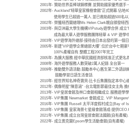
2001年- 贊助世界盃棒球錦標賽.並贊助國家優秀選手
2002年- Auckland”紐華皇家橡樹會館”正式開幕.佔
使用學生已超過一萬人.並已救助超過500名以上
2002年- 榮獲紐西蘭總理Ms Helen Clark親自頒
2003年- 與亞洲最大學生機構VIPstudy遊學合併.成立”
成為最大華人遊學服務團隊紐華 & VIP 遊學
2003年- VIP遊學海外總部-接待由日本出發的第一
2005年- 新建”VIP遊學企業總部大樓”.位於台中七期
100%產權自有.整體工程2007年完工
2005年- 為擴大服務.經中華民國經濟部核准正式更
2008年- 海外遊學服務人數突破2萬人紀錄.全台第一
2009年- 推動雙外語活動.鼓勵本中心舊生第二外語訓
鼓勵學習日語生活會話.
2010年- 經世界知名神奇寶貝-比卡丘集團指定本中心總
2012年- 偶像明星"陳意涵" -台北電影節最佳女主角.
2013年- VIP皇居會館及林口會館相繼成立.服務遊學學
2015年- VIP集團 Newmarket 會館成立. VIP Mang
2016年- VIP集團 Russell 太平洋度假村成立(Bay o
2018年- VIP集團 皇家海景七星級會館落成-提供CEO.
2021年- VIP集團.成立台灣皇居會館法國館(自有產
2022年- 成立奧克蘭Epsom學生活動會館(自有產權)