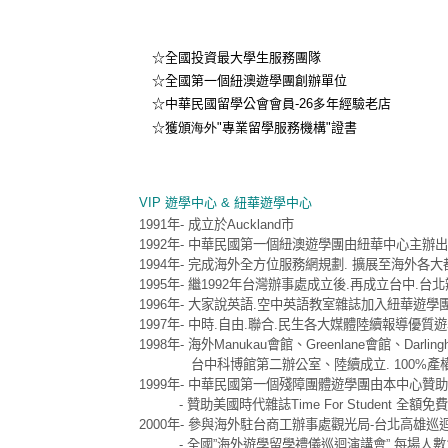
☆全國投資最大學生服務團隊
☆
全國第一個紐澳遊學團創辦單位
☆中華民國留學公會會員
-26多
年經驗老店
☆獲頒
海外
"
專業留學服務機構
"
證書
VIP 遊學中心 & 紐華遊學中心
1991年- 成立於Auckland市
1992年- 中華民國第一個紐澳遊學團由紐華中心主辦
1994年- 完成海外全方位服務網規劃. 擴展至海外各大
1995年- 繼1992年台灣辦事處成立後.再成立台中.台北
1996年- 大家說英語.空中英語教室雜誌加入紐華遊
1997年- 中時.自由.聯合.民生各大媒體陸續報導優質
1998年- 海外Manukau會館、Greenlane會館、
台中科博館第二辦公室、陸續成立. 100%產
1999年- 中華民國第一個殘障團體遊學團由本中心贊
- 贊助美國時代雜誌Time For Studen
2000年- 參與海外駐台商工辦事處觀光局-台北高雄巡
- 全國”海外遊學留學禮儀巡迴演講會”.每場人數100