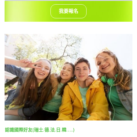
我要報名
認識國際好友(瑞士.德.法.日.韓…..)