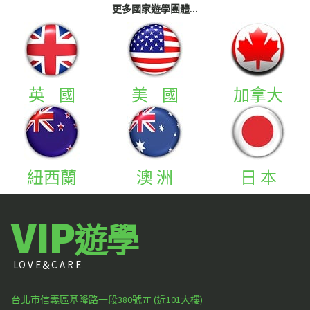
更多國家遊學團體...
英 國
美 國
加拿大
紐西蘭
澳 洲
日 本
VIP
遊學
LO V E＆C A R E
台北市信義區基隆路一段380號7F (近101大樓)