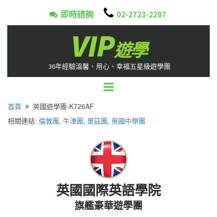

即時諮詢
02-2723-2287

VIP
遊學
36年經驗溫馨、用心、幸福五星級遊學團
首頁
英國遊學團-K726AF

相關連結:
倫敦團
,
牛津團
,
里茲團
,
英國中學團
英國國際英語學院
旗艦豪華遊學團