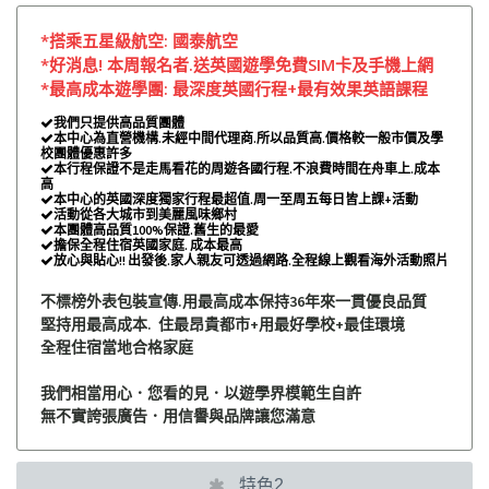
*搭乘五星級航空:
國泰航空
*好消息! 本周報名者.送英國遊學免費SIM卡及
手機
上網
*最高成本遊學團: 最深度英國行程+最有效果英語課程
我們只提供高品質團體

本中心為直營機構.未經中間代理商.所以品質高.價格較一般市價及學

校團體優惠許多
本行程保證不是走馬看花的周遊各國行程.不浪費時間在舟車上.成本

高
本中心的英國深度獨家行程最超值.周一至周五每日皆上課+活動

活動從各大城市到美麗風味鄉村

本團體高品質100%保證.舊生的最愛

擔保全程住宿英國家庭. 成本最高

放心與貼心!! 出發後.家人親友可透過網路.全程線上觀看海外活動照片

不標榜外表包裝宣傳.用最高成本保持36年來一貫優良品質
堅持用最高成本. 住最昂貴都市+用最好學校+最佳環境
全程住宿當地合格家庭
我們相當用心．您看的見．以遊學界模範生自許
無不實誇張廣告．用信譽與品牌讓您滿意
特色2