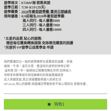
遊學梯次：K726AF梯 密集英語
遊學日期：7/26-8/19 (25天)
遊學團費：
2026年暑假遊學團-費用日期總表
限時優惠：6/6前報名2026年暑假遊學團:
兩人同行--每人優惠5000
三人同行--每人優惠7000
四人同行--每人優惠10000
*五星的品質.貼心的服務:
贈送每位團員轉換插頭.免除尋找購買的困擾
*另提供 VIP遊學公益獎學金 申請
我們要讓您比一般的遊學團學生還要感到溫馨、幸福
倫敦‧牛津‧溫莎古堡，重溫哈利波特的神奇幻想
溫布敦-因一年一度網球公開賽而聞名世界.四季迷人
同時享有繁華城市與恬靜鄉村的英倫異國感受
走入英國家庭.真正深度體驗英國人民與生活
VIP study 用心的服務.保證讓您帶著依依不捨心情回台.意猶未盡...
特色1