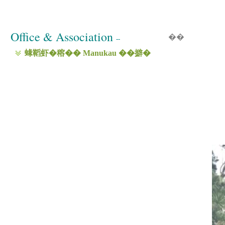
Office & Association
��
--
蝝鞱虾�穃�� Manukau ��擗�