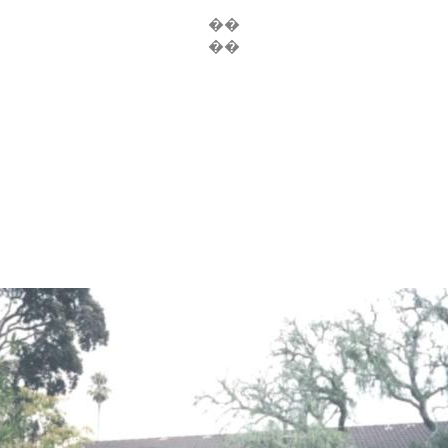
��
��