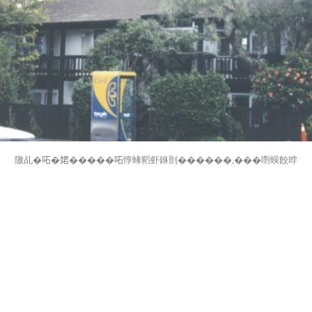
隞乩�𠰴�𡝗�����𠰴惇蝝鞱虾銝剖������,���嚉蝧餃㫲