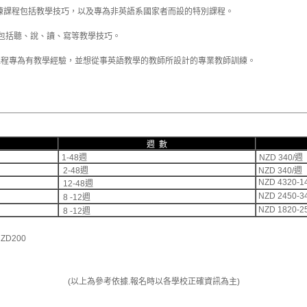
訓練課程包括教學技巧，以及專為非英語系國家者而設的特別課程。
課程內容包括聽、說、讀、寫等教學技巧。
o Adults (DELTA) 課程專為有教學經驗，並想從事英語教學的教師所設計的專業教師訓練。
週 數
1-48週
NZD 340/週
2-48週
NZD 340/週
NZD 4320-1
12-48週
NZD 2450-3
8 -12週
NZD 1820-2
8 -12週
D200
(以上為參考依據.報名時以各學校正確資訊為主)