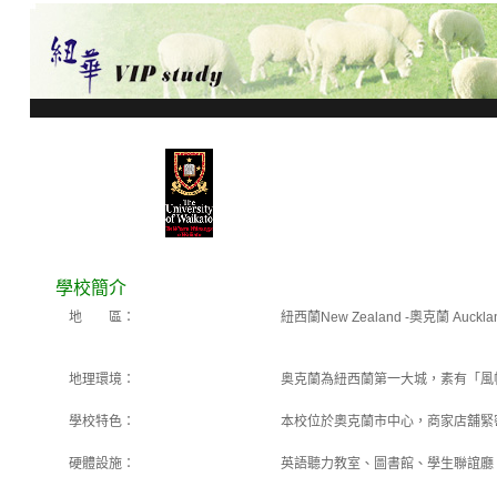
學校簡介
地 區：
紐西蘭New Zealand -奧克蘭 Auckla
地理環境：
奥克蘭為紐西蘭第一大城，素有「風
學校特色：
本校位於奧克蘭市中心，商家店舖緊
硬體設施：
英語聽力教室、圖書館、學生聯誼廳、