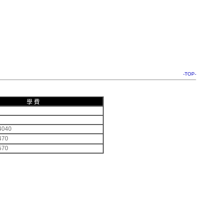
-TOP-
學 費
4040
470
570