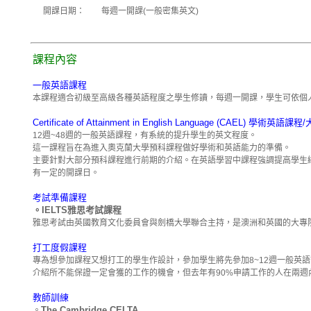
開課日期： 每週一開課(一般密集英文)
課程內容
一般英語課程
本課程適合初級至高級各種英語程度之學生修讀，每週一開課，學生可依個
Certificate of Attainment in English Language (CAEL) 學術英
12週~48週的一般英語課程，有系統的提升學生的英文程度。
這一課程旨在為進入奧克蘭大學預科課程做好學術和英語能力的準備。
主要針對大部分預科課程進行前期的介紹。在英語學習中課程強調提高學生
有一定的開課日。
考試準備課程
。IELTS雅思考試課程
雅思考試由英國教育文化委員會與劍橋大學聯合主持，是澳洲和英國的大專
打工度假課程
專為想參加課程又想打工的學生作設計，參加學生將先參加8~12週一般英語
介紹所不能保證一定會獲的工作的機會，但去年有90%申請工作的人在兩
教師訓練
The Cambridge CELTA
。