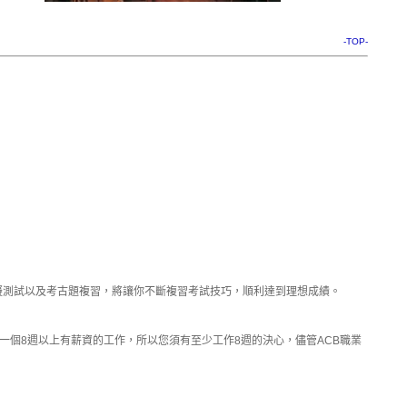
-TOP-
擬測試以及考古題複習，將讓你不斷複習考試技巧，順利達到理想成績。
到一個8週以上有薪資的工作，所以您須有至少工作8週的決心，儘管ACB職業