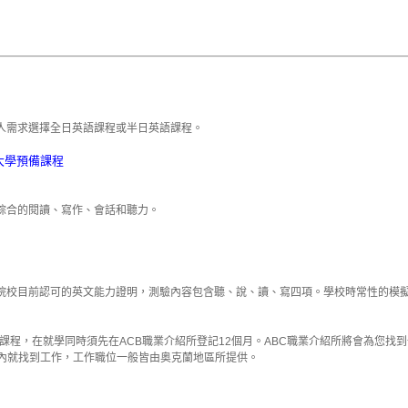
人需求選擇全日英語課程或半日英語課程。
語課程/大學預備課程
綜合的閱讀、寫作、會話和聽力。
院校目前認可的英文能力證明，測驗內容包含聽、說、讀、寫四項。學校時常性的模
課程，在就學同時須先在ACB職業介紹所登記12個月。ABC職業介紹所將會為您找
週內就找到工作，工作職位一般皆由奥克蘭地區所提供。