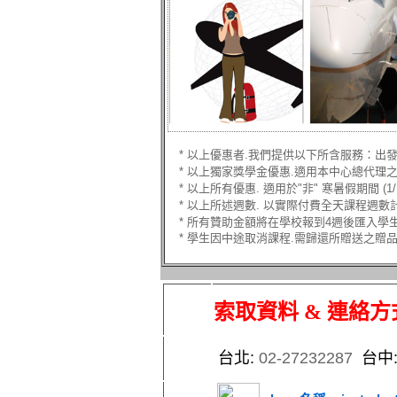
* 以上優惠者.我們提供以下所含服務：出發
* 以上獨家獎學金優惠.適用本中心總代理
* 以上所有優惠. 適用於"非" 寒暑假期間 (1/10-
* 以上所述週數. 以實際付費全天課程週數
* 所有贊助金額將在學校報到4週後匯入學
* 學生因中途取消課程.需歸還所贈送之贈
索取資料 & 連絡方
台北
:
02-27232287
台中