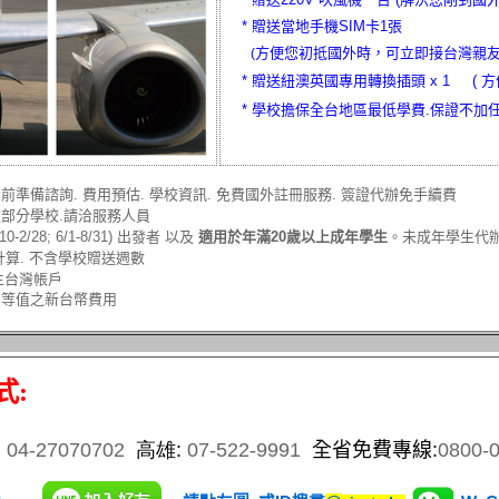
* 贈送當地手機SIM卡1張
方便您初抵國外時，可立即接台灣親友
(
*
贈送紐澳英國專用轉換插頭 x 1 ( 
* 學校擔保全台地區最低學費.保證不加
前準備諮詢. 費用預估. 學校資訊. 免費國外註冊服務. 簽證代辦免手續費
之部分學校.請洽服務人員
2/28; 6/1-8/31) 出發者 以及
適用於年滿20歲以上成年學生
。未成年學生代
計算. 不含學校贈送週數
生台灣帳戶
品等值之新台幣費用
式:
:
04-27070702
高雄:
07-522-9991
全省免費專線
:
0800-