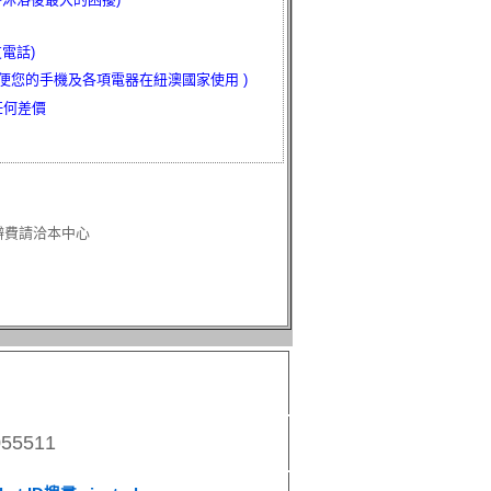
電話)
方便您的手機及各項電器在紐澳國家使用 )
任何差價
辦費請洽本中心
055511