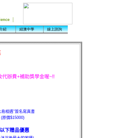
惠
收代辦費+補助獎學金喔~!!
北島相遇"簽名寫真書
原價$15000)
享以下贈品優惠
外沐浴後最大的困擾)