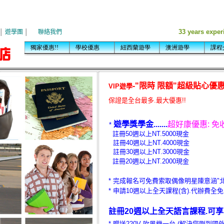
-"限時 限額"超級貼心優
VIP遊學
保證是全台最多.最大優惠!!
遊學獎學金.......
超好康優惠: 免
*
註冊50週以上NT.5000現金
註冊40週以上NT.4000現金
註冊30週以上NT.3000現金
註冊
20週以上NT.2000現金
* 完成報名可免費索取偶像明星陳意涵"
* 申請10週以上全天課程(含).代辦費全免 (
註冊20週以上全天語言課程.可
*
贈送220V 吹風機一台 (解決您剛到國