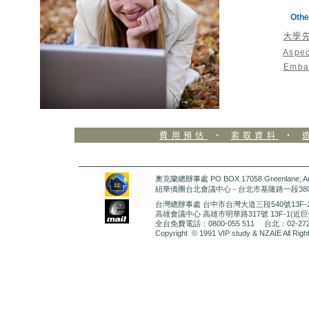
Othe
大學
Asp
Emb