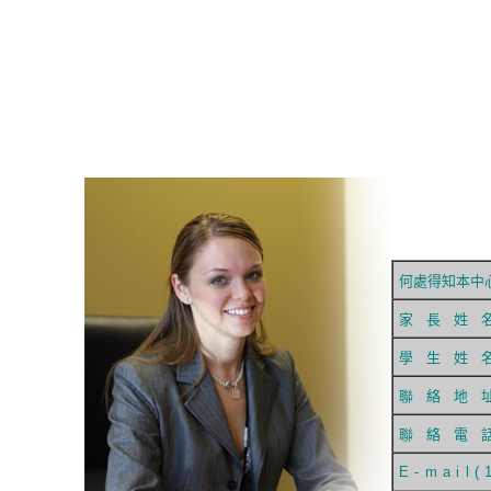
何處得知本中
家 長 姓 
學 生 姓 
聯 絡 地 
聯 絡 電 
E-mail(