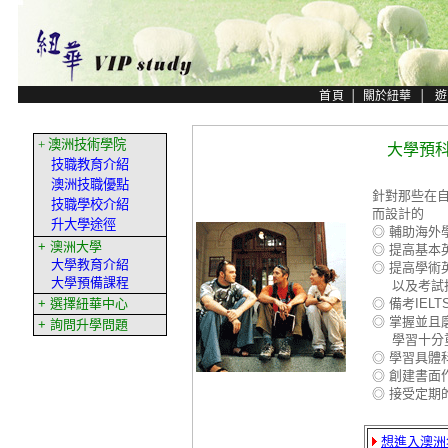
大學預
針對那些在
而設計的
◎ 輔助海外
◎ 提高基
◎ 提高學
以及考試
◎ 備考IELT
◎ 掌握並
學習十分
◎ 學習具
◎ 創建書面
◎ 接受定
想進入澳洲